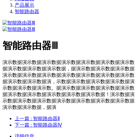
产品展示
智能路由器
智能路由器Ⅲ
演示数据演示数据演示数据演示数据演示数据演示数据演示数
据演示数据演示数据演示数据，据演示数据演示数据演示数据
演示数据演示数据演示数据演示数据演示数据演示数据演示数
据演示数据演示数据演，示数据演示数据演示数据演示数据演
示数据演示数据演示数。据演示数据演示数据演示数据演示数
据演示数据演示数据演示数据演示数据演示数据！演示数据演
示数据演示数据演示数据演示数据演示数据演示数据演示数据
演示数据演示数据，据演
上一篇
: 智能路由器Ⅱ
下一篇
: 智能路由器Ⅳ
详细信息