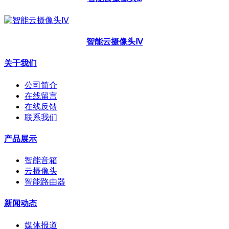
智能云摄像头Ⅳ
关于我们
公司简介
在线留言
在线反馈
联系我们
产品展示
智能音箱
云摄像头
智能路由器
新闻动态
媒体报道