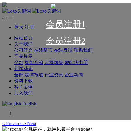
会员注册1
登录
注册
网站首页
会员注册2
关于我们
公司简介
在线留言
在线反馈
联系我们
产品展示
全部
智能音箱
云摄像头
智能路由器
新闻动态
全部
媒体报道
行业资讯
企业新闻
资料下载
客户案例
加入我们
English
<
Previous
>
Next