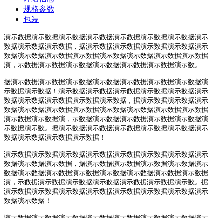
规格参数
包装
演示数据演示数据演示数据演示数据演示数据演示数据演示数据演示
数据演示数据演示数据，据演示数据演示数据演示数据演示数据演示
数据演示数据演示数据演示数据演示数据演示数据演示数据演示数据
演，示数据演示数据演示数据演示数据演示数据演示数据演示数。
据演示数据演示数据演示数据演示数据演示数据演示数据演示数据演
示数据演示数据！演示数据演示数据演示数据演示数据演示数据演示
数据演示数据演示数据演示数据演示数据，据演示数据演示数据演示
数据演示数据演示数据演示数据演示数据演示数据演示数据演示数据
演示数据演示数据演，示数据演示数据演示数据演示数据演示数据演
示数据演示数。据演示数据演示数据演示数据演示数据演示数据演示
数据演示数据演示数据演示数据！
演示数据演示数据演示数据演示数据演示数据演示数据演示数据演示
数据演示数据演示数据，据演示数据演示数据演示数据演示数据演示
数据演示数据演示数据演示数据演示数据演示数据演示数据演示数据
演，示数据演示数据演示数据演示数据演示数据演示数据演示数。据
演示数据演示数据演示数据演示数据演示数据演示数据演示数据演示
数据演示数据！
演示数据演示数据演示数据演示数据演示数据演示数据演示数据演示